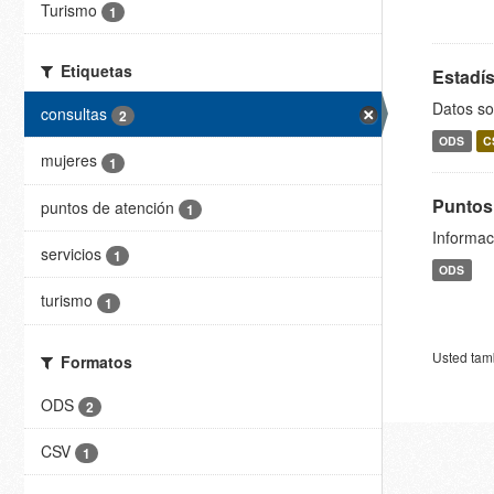
Turismo
1
Etiquetas
Estadís
Datos so
consultas
2
ODS
C
mujeres
1
Puntos
puntos de atención
1
Informac
servicios
1
ODS
turismo
1
Usted tamb
Formatos
ODS
2
CSV
1