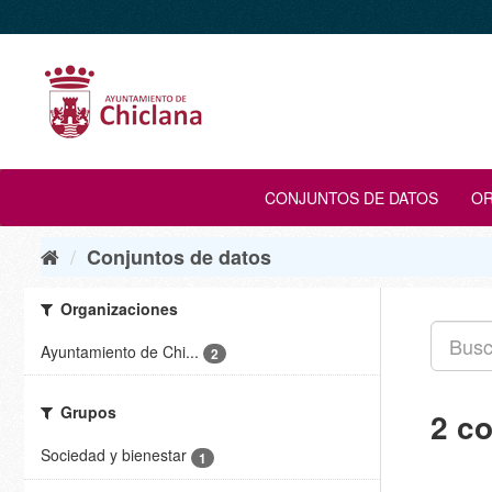
Ir
al
contenido
CONJUNTOS DE DATOS
OR
Conjuntos de datos
Organizaciones
Ayuntamiento de Chi...
2
Grupos
2 c
Sociedad y bienestar
1